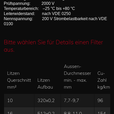
Prüfspannung: 2000 V
Temperaturbereich: –25 °C bis +80 °C
Leiterwiderstand: nach VDE 0250
Nennspannung: 200 V Strombelastbarkeit nach VDE
0100
Bitte wählen Sie für Details einen Filter
aus.
Aussen-
Litzen
Durchmesser
Cu-
Querschnitt
Litzen
min. - max.
Zahl
mm²
Aufbau
mm
kg/km
10
320x0,2
7,7-9,7
96
16
512x0,2
8,8-11,0
154