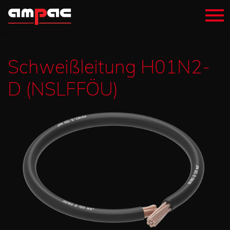
Schweißleitung H01N2-
D (NSLFFÖU)