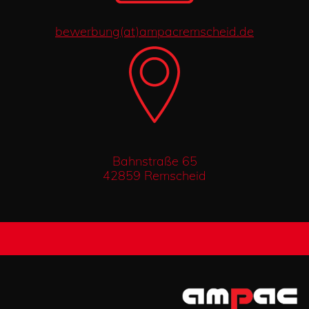
bewerbung(at)ampacremscheid.de
Bahnstraße 65
42859 Remscheid