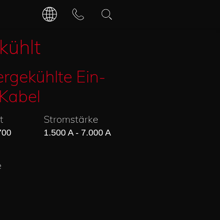
DEUTSCH
KONTAKT
kühlt
ÖFFNUNGSZEITEN
ENGLISCH
rgekühlte Ein-
-Kabel
t
Stromstärke
700
1.500 A - 7.000 A
e