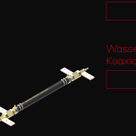
Wasse
Koaxia