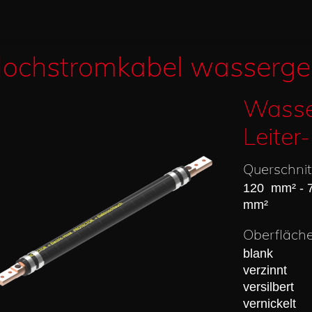
ochstromkabel wasserge
Wasse
Leiter
Querschnit
120 mm² - 
mm²
Oberfläch
blank
verzinnt
versilbert
vernickelt