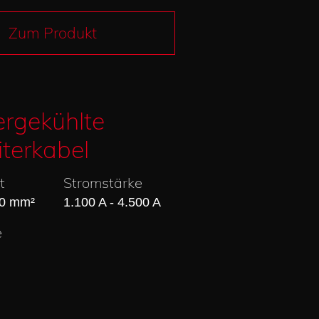
Zum Produkt
rgekühlte
iterkabel
t
Stromstärke
00 mm²
1.100 A - 4.500 A
e