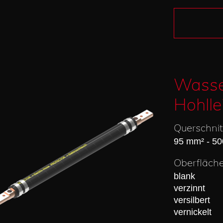
Wasse
Hohlle
Querschnit
95 mm² - 5
Oberfläch
blank
verzinnt
versilbert
vernickelt