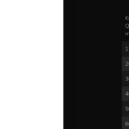
K
Q
m
1
2
3
4
5
6