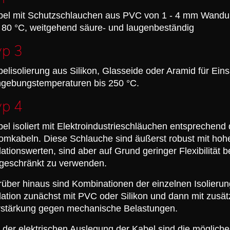
bel mit Schutzschlauchen aus PVC von 1 - 4 mm Wandun
 80 °C, weitgehend säure- und laugenbeständig
yp 3
elisolierung aus Silikon, Glasseide oder Aramid für Eins
gebungstemperaturen bis 250 °C.
yp 4
el isoliert mit Elektroindustrieschläuchen entsprechen
omkabeln. Diese Schlauche sind äußerst robust mit hohe
lationswerten, sind aber auf Grund geringer Flexibilität 
geschränkt zu verwenden.
über hinaus sind Kombinationen der einzelnen Isolierun
lation zunächst mit PVC oder Silikon und dann mit zusä
rstärkung gegen mechanische Belastungen.
 der elektrischen Auslegung der Kabel sind die mögliche