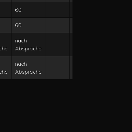
60
0.3
1
Anfrage
60
0.3
Anfrage
nach
0.3
Anfrage
che
Absprache
nach
0.3
1
Anfrage
che
Absprache