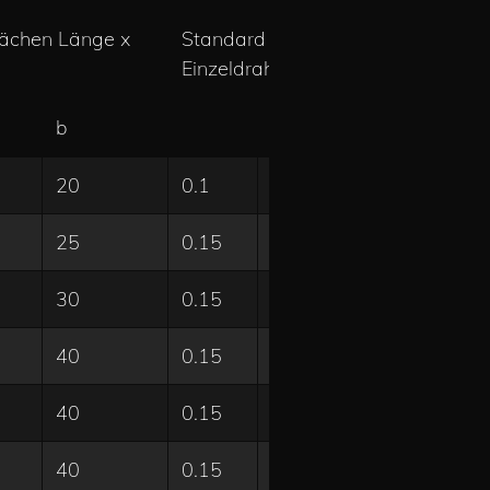
lächen Länge x
Standard
Einzeldrahtstärken*
b
Bestellanfr
20
0.1
Anfrage
25
0.15
Anfrage
30
0.15
0.3
Anfrage
40
0.15
0.3
Anfrage
40
0.15
0.3
Anfrage
40
0.15
0.3
Anfrage