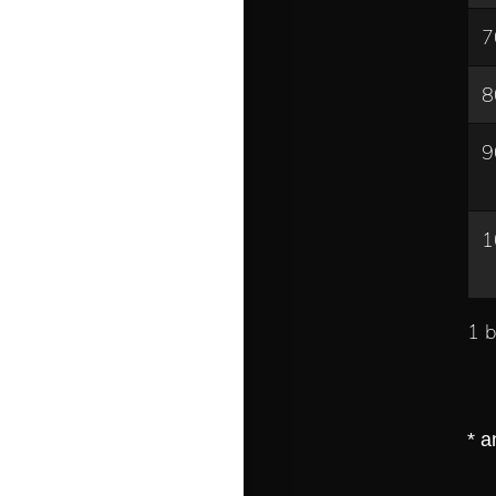
7
8
9
1
1 b
* a