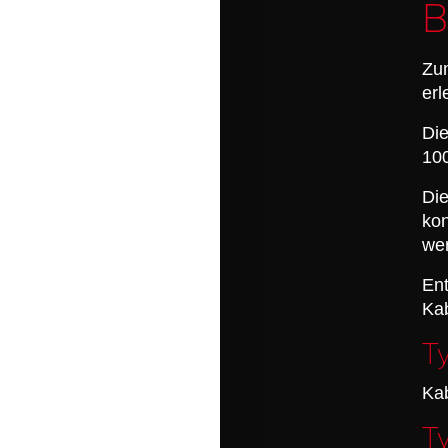
B
Zum
erl
Die
100
Di
kon
we
Ent
Kab
T
Kab
T