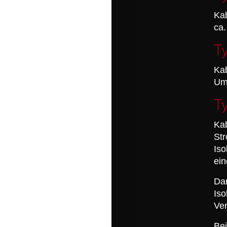
Ka
ca.
T
Kab
Um
T
Kab
Str
Iso
ein
Dar
Iso
Ve
Bei