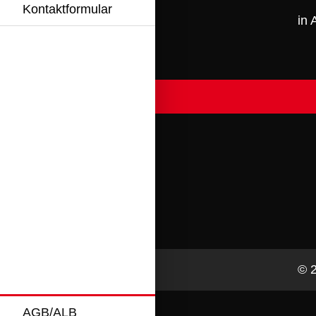
Kontaktformular
in
© 2
AGB/ALB