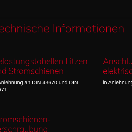
echnische Informationen
lastungstabellen Litzen
Anschlu
nd Stromschienen
elektris
 Anlehnung an DIN 43670 und DIN
in Anlehnun
671
tromschienen­
erschraubung