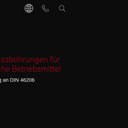
DEUTSCH
KONTAKT
ÖFFNUNGSZEITEN
ENGLISCH
ssbohrungen für
che Betriebsmittel
g an DIN 46206